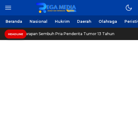
Berita Harian Online
Regamedianews.com
Beranda
Nasional
Hukrim
Daerah
Olahraga
Perist
ng, Beri Harapan Sembuh Pria Penderita Tumor 13 Tahun
HEADLINE