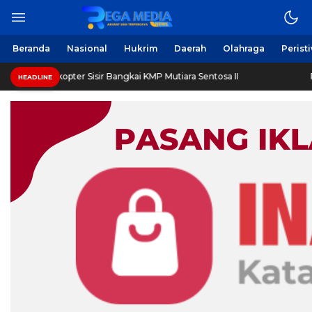
Berita Harian Online
Regamedianews.com
Beranda
Nasional
Hukrim
Daerah
Olahraga
Perist
unkan Helikopter Sisir Bangkai KMP Mutiara Sentosa II
Pes
HEADLINE