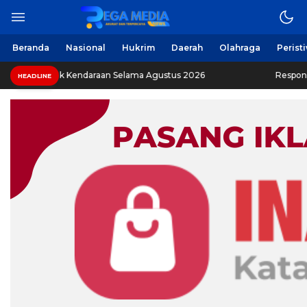
Berita Harian Online
Regamedianews.com
Beranda
Nasional
Hukrim
Daerah
Olahraga
Perist
baskan Pajak Kendaraan Selama Agustus 2026
Respons C
HEADLINE