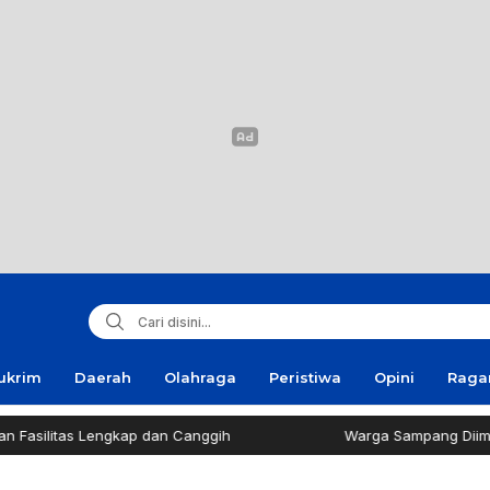
ukrim
Daerah
Olahraga
Peristiwa
Opini
Rag
silitas Lengkap dan Canggih
Warga Sampang Diimbau 