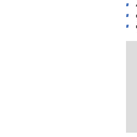
#
#
#