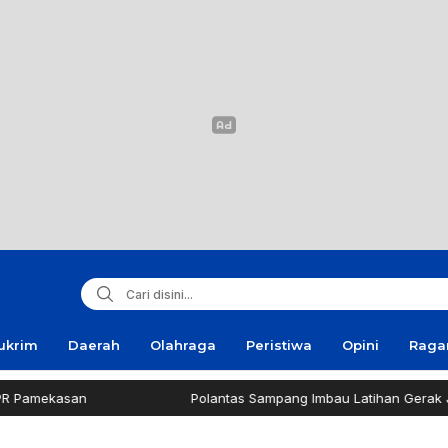
ukrim
Daerah
Olahraga
Peristiwa
Opini
Rag
amekasan
Polantas Sampang Imbau Latihan Gerak Jalan