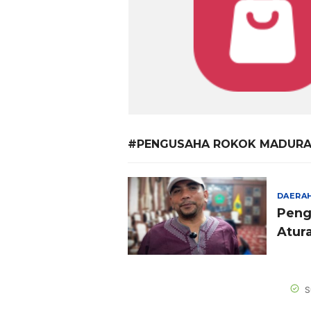
#PENGUSAHA ROKOK MADUR
DAERA
Peng
Atura
S