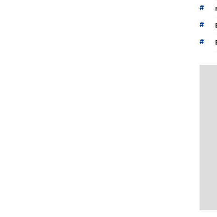
#
#
#