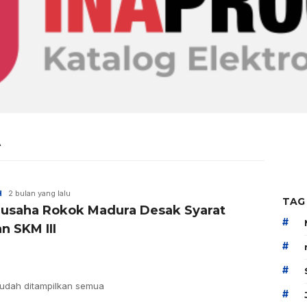
A
H
2 bulan yang lalu
TAG
usaha Rokok Madura Desak Syarat
#
n SKM III
#
#
udah ditampilkan semua
#