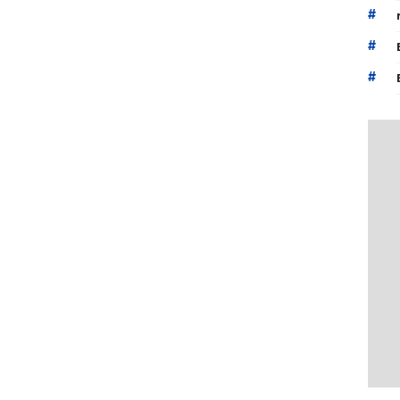
#
#
#