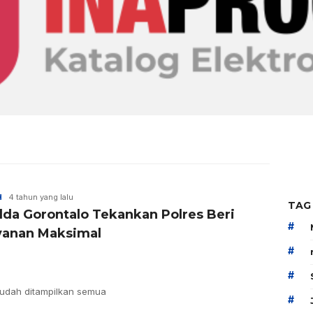
H
4 tahun yang lalu
TAG
lda Gorontalo Tekankan Polres Beri
#
yanan Maksimal
#
#
udah ditampilkan semua
#