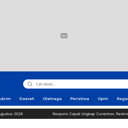
ukrim
Daerah
Olahraga
Peristiwa
Opini
Rag
us 2026
Respons Cepat Ungkap Curanmor, Reskrim Sam