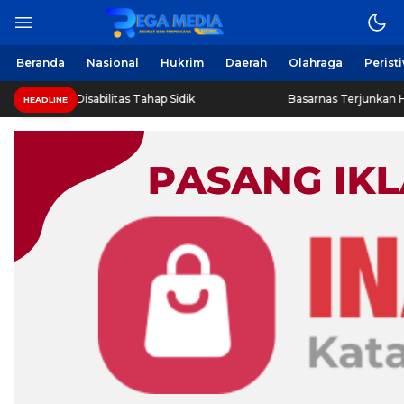
Berita Harian Online
Regamedianews.com
Beranda
Nasional
Hukrim
Daerah
Olahraga
Perist
a Remaja Disabilitas Tahap Sidik
Basarnas Terjunkan Heli
HEADLINE