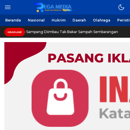
Berita Harian Online
Regamedianews.com
Beranda
Nasional
Hukrim
Daerah
Olahraga
Perist
Warga Sampang Diimbau Tak Bakar Sampah Sembarangan
HEADLINE