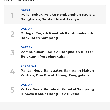
POS TERPOPULER
DAERAH
1
Polisi Bekuk Pelaku Pembunuhan Sadis Di
Bangkalan, Berikut Identitasnya
DAERAH
2
Diduga, Terjadi Kembali Pembunuhan di
Banyuates Sampang
DAERAH
3
Pembunuhan Sadis di Bangkalan Dilatar
Belakangi Perselingkuhan
PERISTIWA
4
Pantai Nepa Banyuates Sampang Makan
Korban, Dua Bocah Hilang Tenggelam
DAERAH
5
Kotak Suara Pemilu di Robatal Sampang
Dibawa Kabur Orang Tak Dikenal