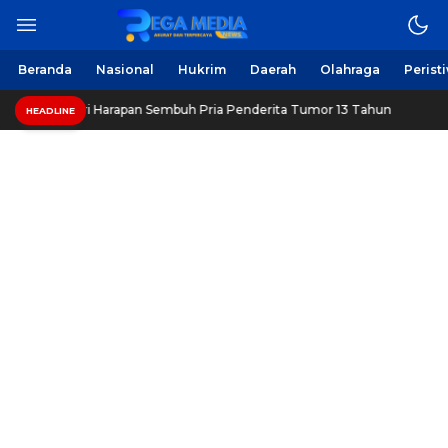
Berita Harian Online
Regamedianews.com
Beranda
Nasional
Hukrim
Daerah
Olahraga
Perist
mpang, Beri Harapan Sembuh Pria Penderita Tumor 13 Tahun
HEADLINE