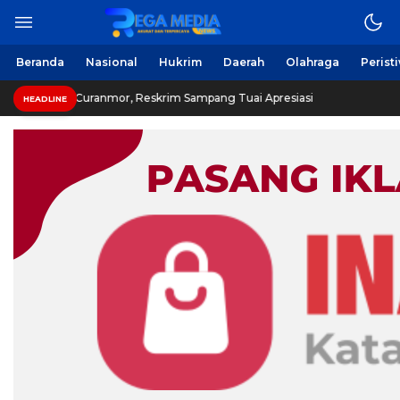
Berita Harian Online
Regamedianews.com
Beranda
Nasional
Hukrim
Daerah
Olahraga
Perist
t Ungkap Curanmor, Reskrim Sampang Tuai Apresiasi
Cu
HEADLINE