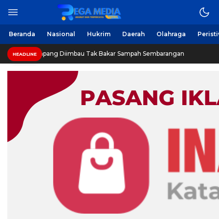
Berita Harian Online
Regamedianews.com
Beranda
Nasional
Hukrim
Daerah
Olahraga
Perist
a Sampang Diimbau Tak Bakar Sampah Sembarangan
IN
HEADLINE