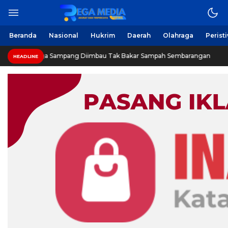
Berita Harian Online
Regamedianews.com
Beranda
Nasional
Hukrim
Daerah
Olahraga
Perist
Warga Sampang Diimbau Tak Bakar Sampah Sembarangan
HEADLINE