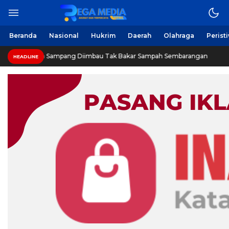
Berita Harian Online
Regamedianews.com
Beranda
Nasional
Hukrim
Daerah
Olahraga
Perist
Warga Sampang Diimbau Tak Bakar Sampah Sembarangan
HEADLINE