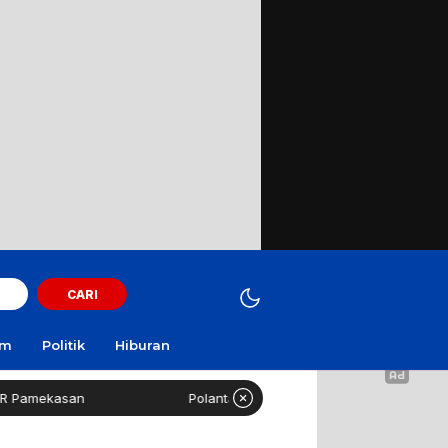
CARI
am
Politik
Hiburan
mekasan
Polantas Sampang Imbau Latihan Gerak Jalan 