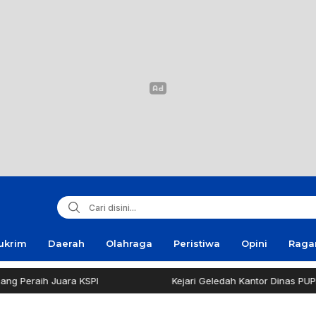
ukrim
Daerah
Olahraga
Peristiwa
Opini
Rag
eraih Juara KSPI
Kejari Geledah Kantor Dinas PUPR Pa