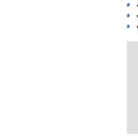
#
#
#