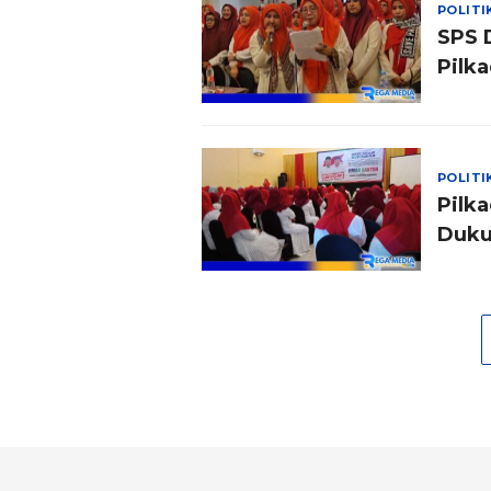
POLITI
SPS 
Pilk
POLITI
Pilk
Duku