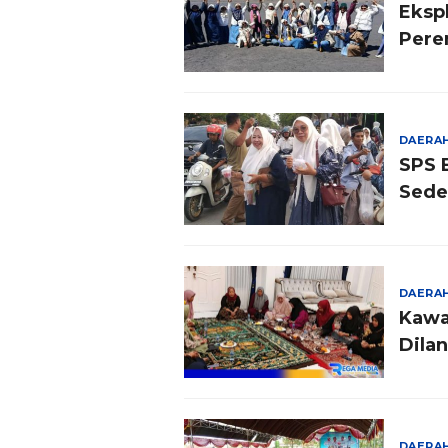
Eksp
Per
DAERA
SPS 
Sede
DAERA
Kawa
Dilan
DAERA