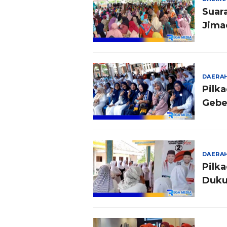
Suar
Jima
DAERA
Pilk
Gebe
DAERA
Pilk
Duku