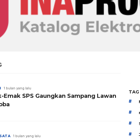
G
H
1 bulan yang lalu
TAG
-Emak SPS Gaungkan Sampang Lawan
#
oba
#
#
#
ISATA
1 bulan yang lalu