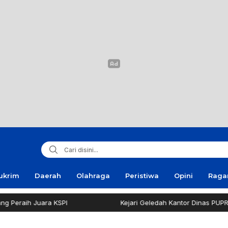
ukrim
Daerah
Olahraga
Peristiwa
Opini
Rag
aih Juara KSPI
Kejari Geledah Kantor Dinas PUPR Pame