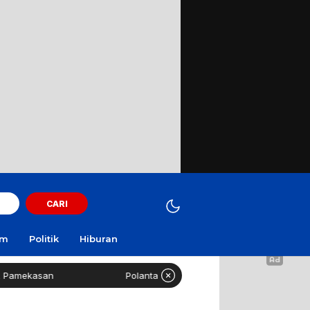
CARI
am
Politik
Hiburan
kasan
Polantas Sampang Imbau Latihan Gerak Jalan Ta