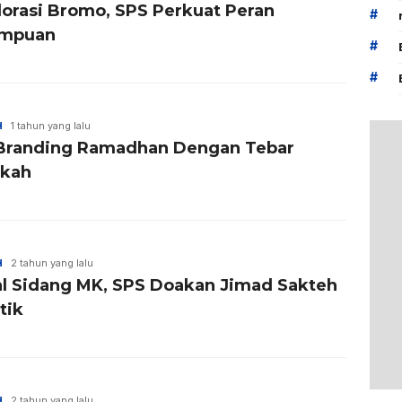
lorasi Bromo, SPS Perkuat Peran
#
empuan
#
#
H
1 tahun yang lalu
Branding Ramadhan Dengan Tebar
kah
H
2 tahun yang lalu
l Sidang MK, SPS Doakan Jimad Sakteh
tik
H
2 tahun yang lalu