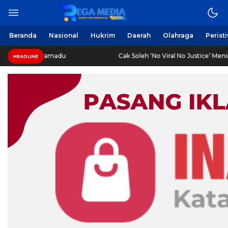
Berita Harian Online
Regamedianews.com
Beranda
Nasional
Hukrim
Daerah
Olahraga
Perist
i di SPBU Suramadu
Cak Soleh ‘No Viral No Justice’ Mening
HEADLINE