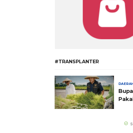
#TRANSPLANTER
DAERA
Bupa
Paka
S