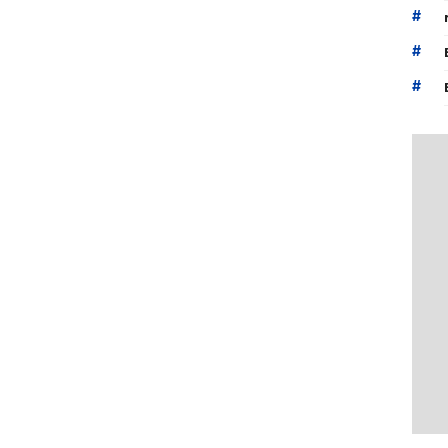
#
#
#