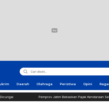
ukrim
Daerah
Olahraga
Peristiwa
Opini
Rag
gai
Pemprov Jatim Bebaskan Pajak Kendaraan Selama 