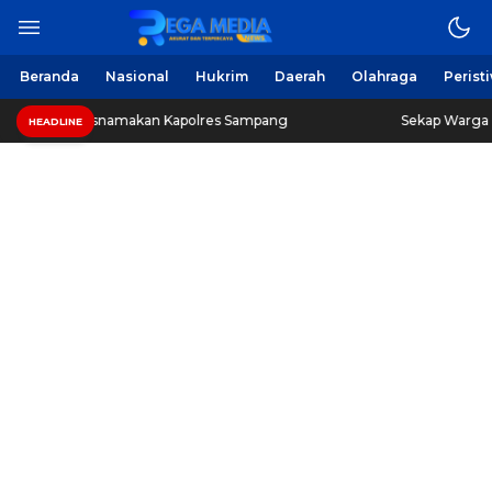
Berita Harian Online
Regamedianews.com
Beranda
Nasional
Hukrim
Daerah
Olahraga
Perist
n Mengatasnamakan Kapolres Sampang
Sekap Warga Soal
HEADLINE