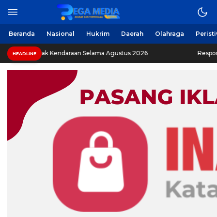
Berita Harian Online
Regamedianews.com
Beranda
Nasional
Hukrim
Daerah
Olahraga
Perist
askan Pajak Kendaraan Selama Agustus 2026
Respons C
HEADLINE