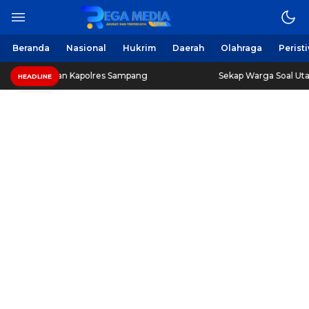
Beranda
Nasional
Hukrim
Daerah
Olahraga
Perist
an Kapolres Sampang
Sekap Warga Soal Utang, 3 Pria d
HEADLINE