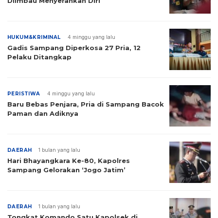
Diimbau Menyerahkan Diri
HUKUM&KRIMINAL
4 minggu yang lalu
Gadis Sampang Diperkosa 27 Pria, 12
Pelaku Ditangkap
PERISTIWA
4 minggu yang lalu
Baru Bebas Penjara, Pria di Sampang Bacok
Paman dan Adiknya
DAERAH
1 bulan yang lalu
Hari Bhayangkara Ke-80, Kapolres
Sampang Gelorakan ‘Jogo Jatim’
DAERAH
1 bulan yang lalu
Tongkat Komando Satu Kapolsek di