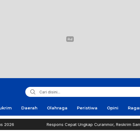
ukrim
Daerah
Olahraga
Peristiwa
Opini
Rag
Respons Cepat Ungkap Curanmor, Reskrim Sampang Tuai 