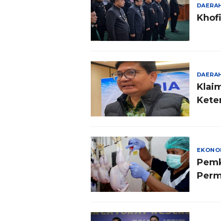
DAERA
Khof
DAERA
Klai
Kete
EKONO
Pemk
Per