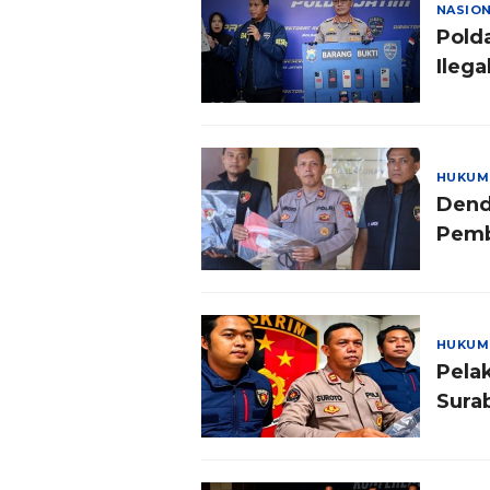
NASIO
Pold
Ilega
HUKUM
Dend
Pemb
HUKUM
Pela
Sura