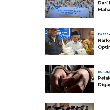
Dari
Maha
Peny
DAERA
Nark
Opti
HUKUM
Pelak
Diga