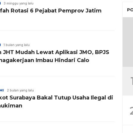
H
3 minggu yang lalu
PO
ifah Rotasi 6 Pejabat Pemprov Jatim
H
1 bulan yang lalu
m JHT Mudah Lewat Aplikasi JMO, BPJS
nagakerjaan Imbau Hindari Calo
MI
2 bulan yang lalu
ot Surabaya Bakal Tutup Usaha Ilegal di
mukiman