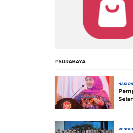
#SURABAYA
NASIO
Pemp
Sela
PENDID