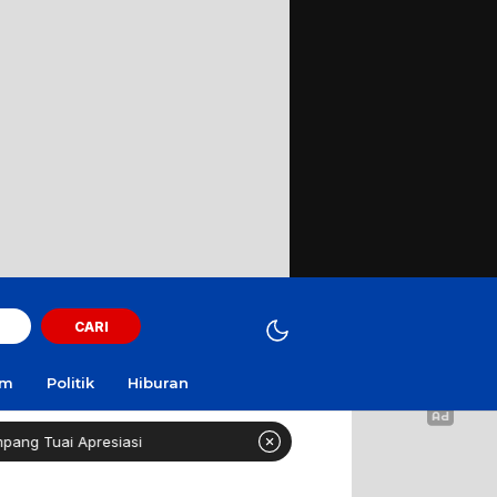
CARI
am
Politik
Hiburan
Apresiasi
Curi Motor! Dua Warga Batuporo Sampang Di