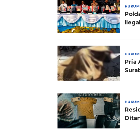
HUKUM
Pold
Ilega
HUKUM
Pria
Sura
HUKUM
Resi
Dita