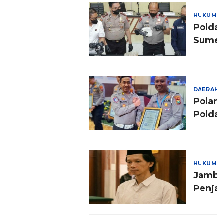
HUKUM
Pold
Sum
DAERA
Pola
Pold
HUKUM
Jamb
Penj