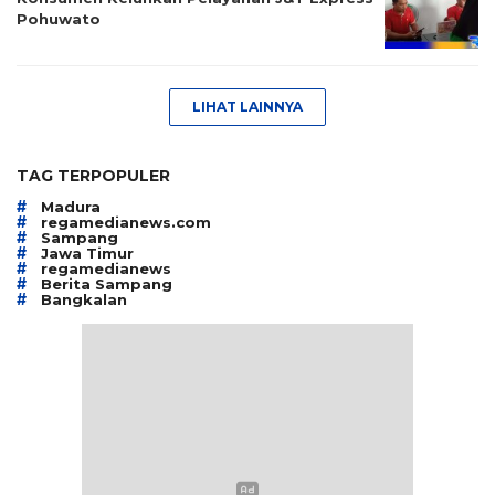
Pohuwato
LIHAT LAINNYA
TAG TERPOPULER
#
Madura
#
regamedianews.com
#
Sampang
#
Jawa Timur
#
regamedianews
#
Berita Sampang
#
Bangkalan