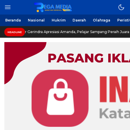
Berita Harian Online
Regamedianews.com
Beranda
Nasional
Hukrim
Daerah
Olahraga
Perist
Legislator Gerindra Apresiasi Amanda, Pelajar Sampang Peraih Juara KS
HEADLINE