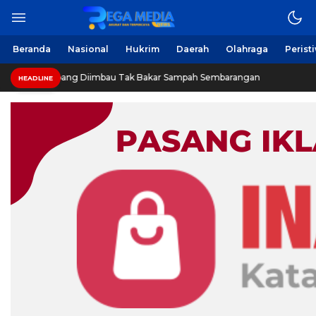
Berita Harian Online
Regamedianews.com
Beranda
Nasional
Hukrim
Daerah
Olahraga
Perist
 Sampang Diimbau Tak Bakar Sampah Sembarangan
INV
HEADLINE