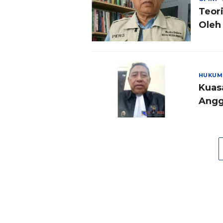
Teor
Oleh
MH
HUKUM
Kuas
Angg