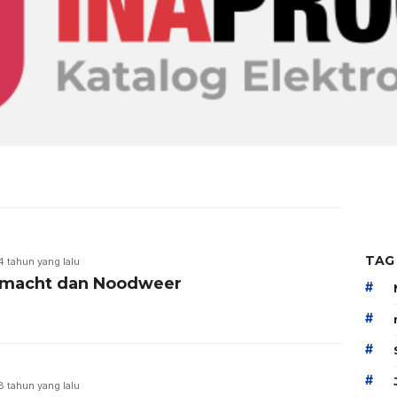
TAG
4 tahun yang lalu
macht dan Noodweer
#
#
#
#
8 tahun yang lalu