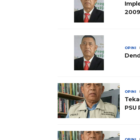
Impl
200
OPINI
Dend
OPINI
Teka
PSU 
OPINI