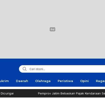
ukrim
Daerah
Olahraga
Peristiwa
Opini
Rag
rigai
Pemprov Jatim Bebaskan Pajak Kendaraan Selam