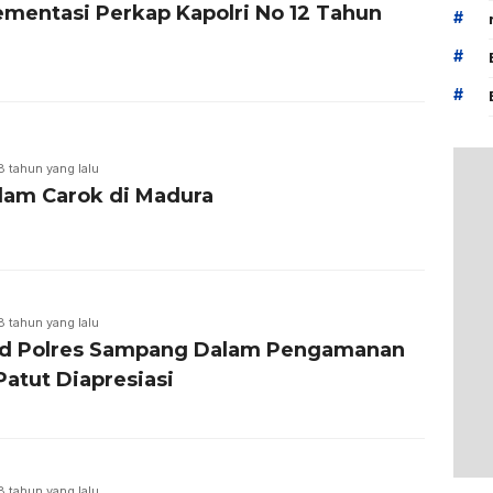
ementasi Perkap Kapolri No 12 Tahun
#
9
#
#
8 tahun yang lalu
am Carok di Madura
8 tahun yang lalu
d Polres Sampang Dalam Pengamanan
Patut Diapresiasi
8 tahun yang lalu