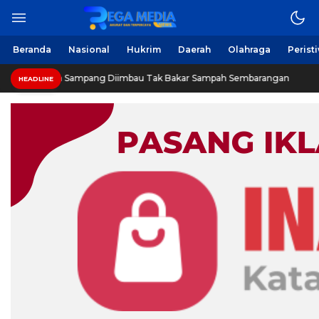
Berita Harian Online
Regamedianews.com
Beranda
Nasional
Hukrim
Daerah
Olahraga
Perist
Warga Sampang Diimbau Tak Bakar Sampah Sembarangan
HEADLINE