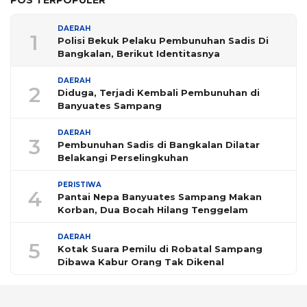
POS TERPOPULER
DAERAH
1
Polisi Bekuk Pelaku Pembunuhan Sadis Di
Bangkalan, Berikut Identitasnya
DAERAH
2
Diduga, Terjadi Kembali Pembunuhan di
Banyuates Sampang
DAERAH
3
Pembunuhan Sadis di Bangkalan Dilatar
Belakangi Perselingkuhan
PERISTIWA
4
Pantai Nepa Banyuates Sampang Makan
Korban, Dua Bocah Hilang Tenggelam
DAERAH
5
Kotak Suara Pemilu di Robatal Sampang
Dibawa Kabur Orang Tak Dikenal