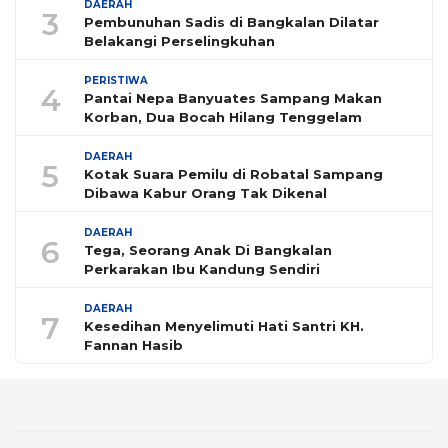
DAERAH
3
Pembunuhan Sadis di Bangkalan Dilatar
Belakangi Perselingkuhan
PERISTIWA
4
Pantai Nepa Banyuates Sampang Makan
Korban, Dua Bocah Hilang Tenggelam
DAERAH
5
Kotak Suara Pemilu di Robatal Sampang
Dibawa Kabur Orang Tak Dikenal
DAERAH
6
Tega, Seorang Anak Di Bangkalan
Perkarakan Ibu Kandung Sendiri
DAERAH
7
Kesedihan Menyelimuti Hati Santri KH.
Fannan Hasib