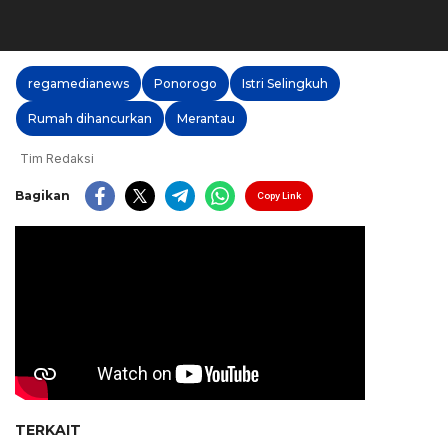
regamedianews
Ponorogo
Istri Selingkuh
Rumah dihancurkan
Merantau
Tim Redaksi
Bagikan
Copy Link
TERKAIT