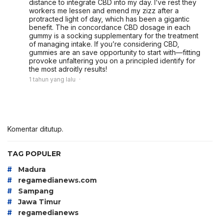
distance to integrate CBD into my day. I’ve rest they
workers me lessen and emend my zizz after a
protracted light of day, which has been a gigantic
benefit. The in concordance CBD dosage in each
gummy is a socking supplementary for the treatment
of managing intake. If you’re considering CBD,
gummies are an save opportunity to start with—fitting
provoke unfaltering you on a principled identify for
the most adroitly results!
1 tahun yang lalu
Komentar ditutup.
TAG POPULER
#
Madura
#
regamedianews.com
#
Sampang
#
Jawa Timur
#
regamedianews