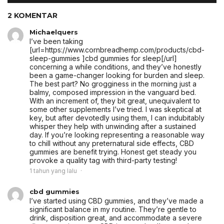
2 KOMENTAR
Michaelquers
I’ve been taking
[url=https://www.cornbreadhemp.com/products/cbd-
sleep-gummies ]cbd gummies for sleep[/url]
concerning a while conditions, and they’ve honestly
been a game-changer looking for burden and sleep.
The best part? No grogginess in the morning just a
balmy, composed impression in the vanguard bed.
With an increment of, they bit great, unequivalent to
some other supplements I’ve tried. I was skeptical at
key, but after devotedly using them, I can indubitably
whisper they help with unwinding after a sustained
day. If you’re looking representing a reasonable way
to chill without any preternatural side effects, CBD
gummies are benefit trying. Honest get steady you
provoke a quality tag with third-party testing!
1 tahun yang lalu
cbd gummies
I’ve started using CBD gummies, and they’ve made a
significant balance in my routine. They’re gentle to
drink, disposition great, and accommodate a severe