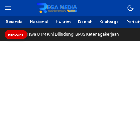
Berita Harian Online
Regamedianews.com
Beranda
Nasional
Hukrim
Daerah
Olahraga
Perist
200 Mahasiswa UTM Kini Dilindungi BPJS Ketenagakerjaan
HEADLINE