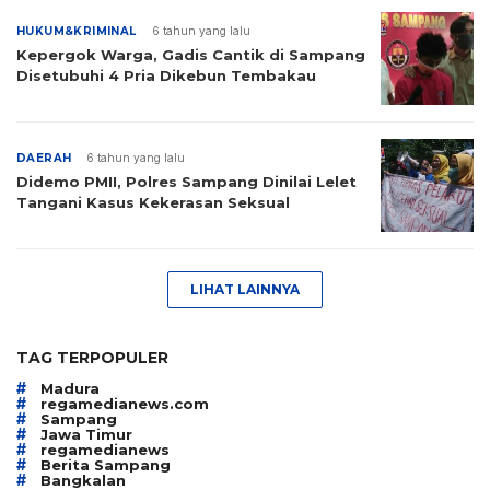
HUKUM&KRIMINAL
6 tahun yang lalu
Kepergok Warga, Gadis Cantik di Sampang
Disetubuhi 4 Pria Dikebun Tembakau
DAERAH
6 tahun yang lalu
Didemo PMII, Polres Sampang Dinilai Lelet
Tangani Kasus Kekerasan Seksual
LIHAT LAINNYA
TAG TERPOPULER
#
Madura
#
regamedianews.com
#
Sampang
#
Jawa Timur
#
regamedianews
#
Berita Sampang
#
Bangkalan