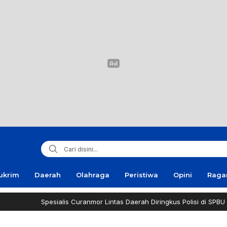
ukrim
Daerah
Olahraga
Peristiwa
Opini
Rag
Spesialis Curanmor Lintas Daerah Diringkus Polisi di SPBU Sur