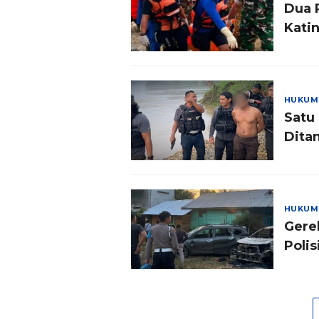
Dua 
Kati
HUKUM
Satu
Dita
HUKUM
Gere
Polis