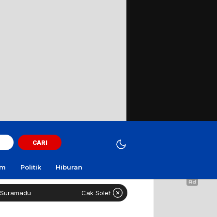
CARI
am
Politik
Hiburan
amadu
Cak Soleh ‘No Viral No Justice’ Meninggal Dunia