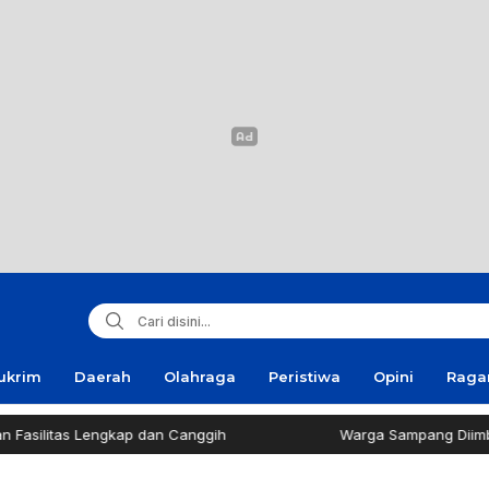
ukrim
Daerah
Olahraga
Peristiwa
Opini
Rag
silitas Lengkap dan Canggih
Warga Sampang Diimbau T