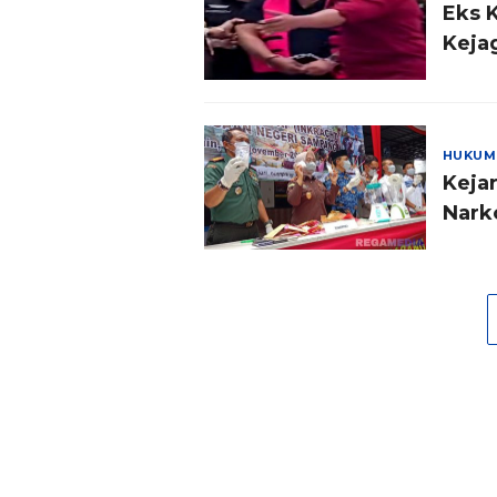
Eks 
Keja
HUKUM
Keja
Nark