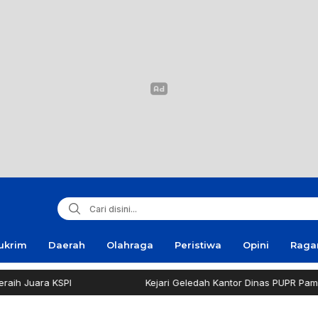
ukrim
Daerah
Olahraga
Peristiwa
Opini
Rag
 KSPI
Kejari Geledah Kantor Dinas PUPR Pamekasan