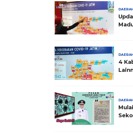
DAERA
Upda
Madu
DAERA
4 Ka
Lain
DAERA
Mulai
Seko