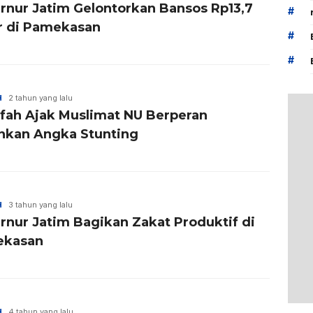
rnur Jatim Gelontorkan Bansos Rp13,7
#
ar di Pamekasan
#
#
H
2 tahun yang lalu
ifah Ajak Muslimat NU Berperan
nkan Angka Stunting
H
3 tahun yang lalu
rnur Jatim Bagikan Zakat Produktif di
ekasan
H
4 tahun yang lalu