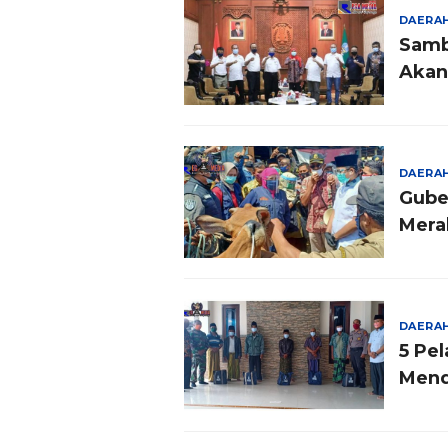
DAERA
Samb
Akan
DAERA
Gube
Mera
DAERA
5 Pe
Mend
Gube