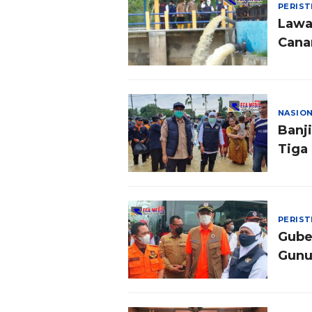
PERIS
Lawa
Cana
NASIO
Banj
Tiga
PERIS
Gube
Gunu