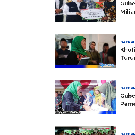
Gube
Mili
DAERA
Khof
Turu
DAERA
Gube
Pam
DAERA