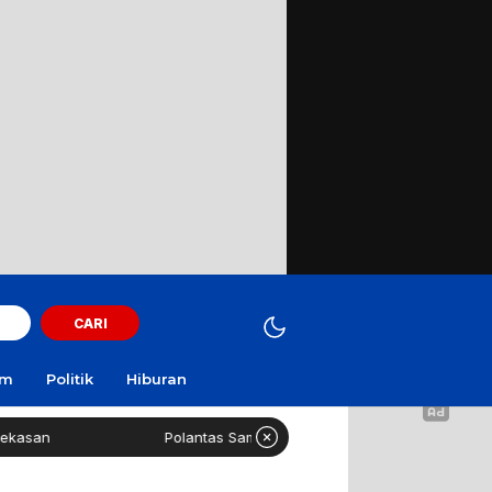
CARI
am
Politik
Hiburan
Polantas Sampang Imbau Latihan Gerak Jalan Tak Gunaka