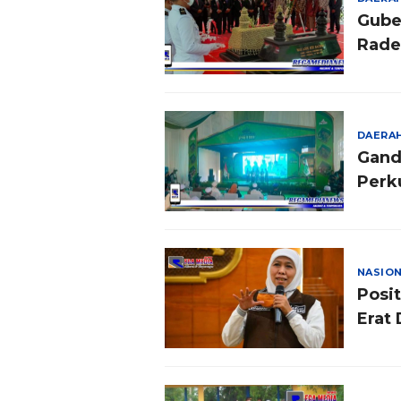
Gube
Rade
DAERA
Gand
Perk
NASIO
Posit
Erat