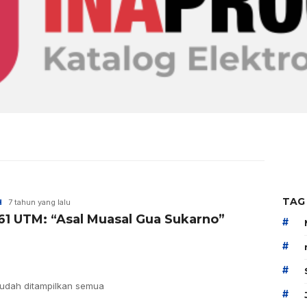
TAG
H
7 tahun yang lalu
61 UTM: “Asal Muasal Gua Sukarno”
#
#
#
udah ditampilkan semua
#