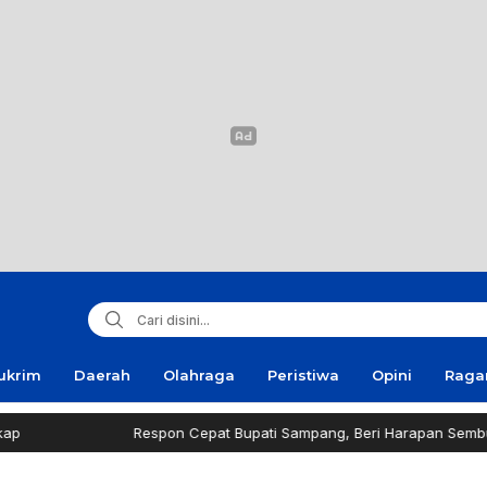
ukrim
Daerah
Olahraga
Peristiwa
Opini
Rag
Respon Cepat Bupati Sampang, Beri Harapan Sembuh Pri