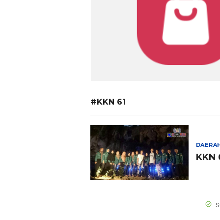
#KKN 61
DAERA
KKN 
S