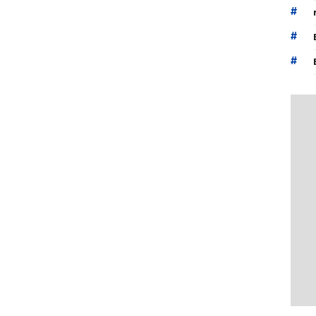
#
#
#