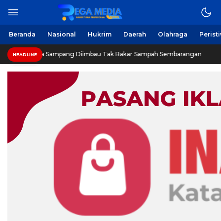
Berita Harian Online
Regamedianews.com
Beranda
Nasional
Hukrim
Daerah
Olahraga
Perist
Warga Sampang Diimbau Tak Bakar Sampah Sembarangan
HEADLINE