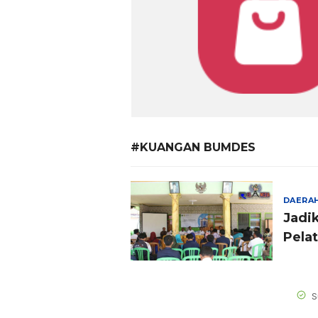
#KUANGAN BUMDES
DAERA
Jadi
Pela
Keun
S