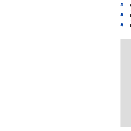
#
#
#