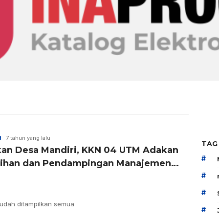
H
7 tahun yang lalu
TAG
kan Desa Mandiri, KKN 04 UTM Adakan
#
tihan dan Pendampingan Manajemen
gan BUMDes
#
#
udah ditampilkan semua
#