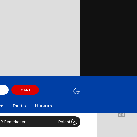
CARI
am
Politik
Hiburan
amekasan
Polantas Sampang Imbau Latihan Gerak Jalan