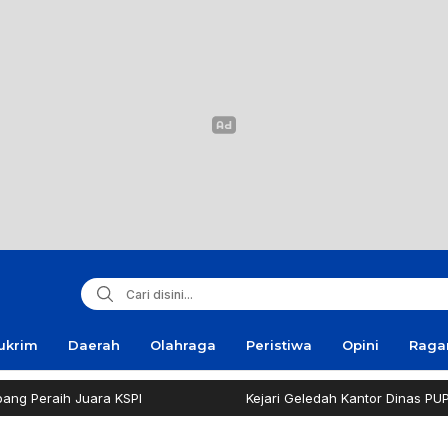
ukrim
Daerah
Olahraga
Peristiwa
Opini
Rag
Peraih Juara KSPI
Kejari Geledah Kantor Dinas PUPR P