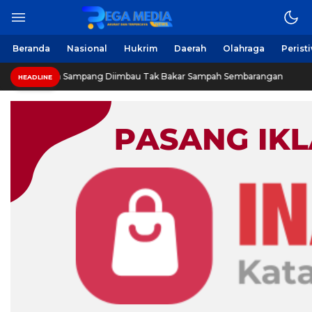
Berita Harian Online
Regamedianews.com
Beranda
Nasional
Hukrim
Daerah
Olahraga
Perist
Warga Sampang Diimbau Tak Bakar Sampah Sembarangan
HEADLINE