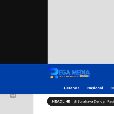
Beranda
Nasional
H
ealthy Long Life (HLL) Kini Hadir di Surabaya Dengan Fasilitas Lengka
HEADLINE