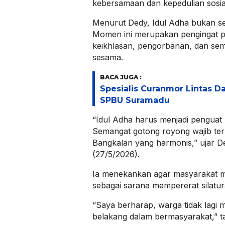
kebersamaan dan kepedulian sosia
​Menurut Dedy, Idul Adha bukan s
Momen ini merupakan pengingat pe
keikhlasan, pengorbanan, dan se
sesama.
BACA JUGA :
Spesialis Curanmor Lintas Da
SPBU Suramadu
​“Idul Adha harus menjadi penguat
Semangat gotong royong wajib teru
Bangkalan yang harmonis,” ujar D
(27/5/2026).
​Ia menekankan agar masyarakat m
sebagai sarana mempererat silatur
“Saya berharap, warga tidak lagi
belakang dalam bermasyarakat,” t