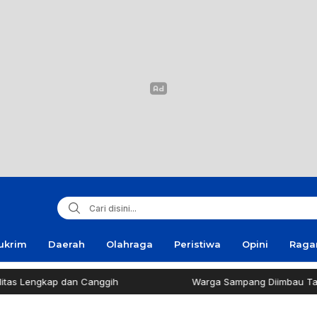
ukrim
Daerah
Olahraga
Peristiwa
Opini
Rag
p dan Canggih
Warga Sampang Diimbau Tak Bakar Sam