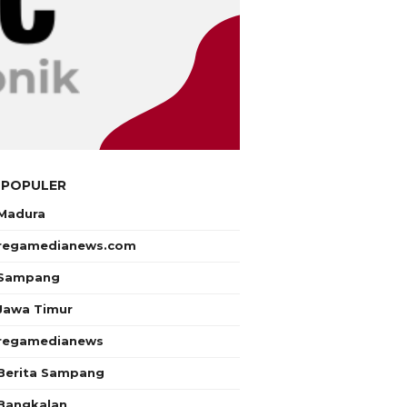
 POPULER
Madura
regamedianews.com
Sampang
Jawa Timur
regamedianews
Berita Sampang
Bangkalan