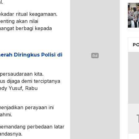
l.
ekadar ritual keagamaan.
nting akan nilai
mangat berbagi kepada
PO
erah Diringkus Polisi di
 persaudaraan kita.
s dijaga demi terciptanya
edy Yusuf, Rabu
enjadikan perayaan ini
ahmi.
 memandang perbedaan latar
andasnya.