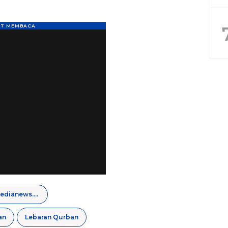
regamedianews.com
an
Lebaran Qurban