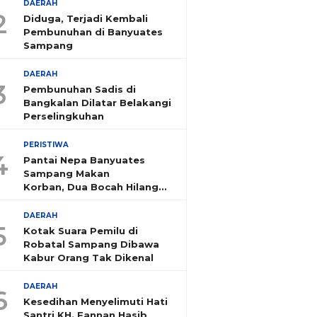
DAERAH
2
Diduga, Terjadi Kembali
Pembunuhan di Banyuates
Sampang
DAERAH
3
Pembunuhan Sadis di
Bangkalan Dilatar Belakangi
Perselingkuhan
PERISTIWA
4
Pantai Nepa Banyuates
Sampang Makan
Korban, Dua Bocah Hilang
Tenggelam
DAERAH
5
Kotak Suara Pemilu di
Robatal Sampang Dibawa
Kabur Orang Tak Dikenal
DAERAH
6
Kesedihan Menyelimuti Hati
Santri KH. Fannan Hasib