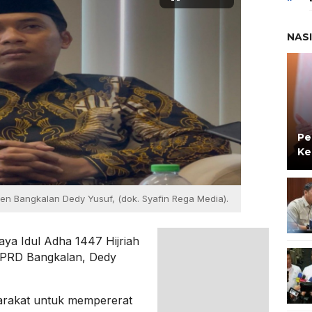
NAS
Pe
Ke
en Bangkalan Dedy Yusuf, (dok. Syafin Rega Media).
a Idul Adha 1447 Hijriah
 DPRD Bangkalan, Dedy
arakat untuk mempererat