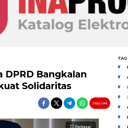
TAG
#
ua DPRD Bangkalan
#
uat Solidaritas
#
#
Copy Link
#
#
#
Perbesar