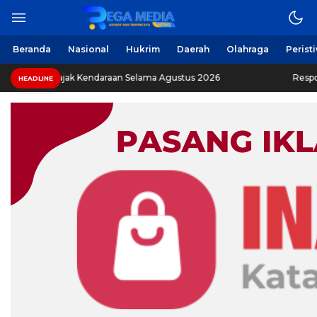
Berita Harian Online
Regamedianews.com
Beranda
Nasional
Hukrim
Daerah
Olahraga
Perist
ebaskan Pajak Kendaraan Selama Agustus 2026
Respons
HEADLINE