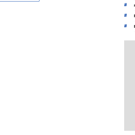
#
#
#