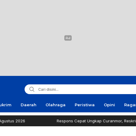
ukrim
Daerah
Olahraga
Peristiwa
Opini
Rag
tus 2026
Respons Cepat Ungkap Curanmor, Reskrim Sa