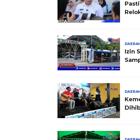
Past
Relo
DAERA
Izin
Samp
DAERA
Keme
Dihi
DAERA