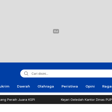
ukrim
Daerah
Olahraga
Peristiwa
Opini
Rag
eraih Juara KSPI
Kejari Geledah Kantor Dinas PUPR Pa