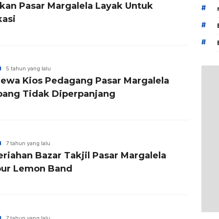
ikan Pasar Margalela Layak Untuk
#
kasi
#
#
H
5 tahun yang lalu
 Sewa Kios Pedagang Pasar Margalela
ang Tidak Diperpanjang
H
7 tahun yang lalu
riahan Bazar Takjil Pasar Margalela
bur Lemon Band
H
7 tahun yang lalu