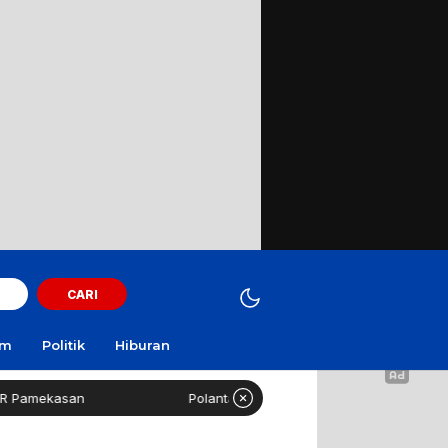
CARI
am
Politik
Hiburan
mekasan
Polantas Sampang Imbau Latihan Gerak Jalan 