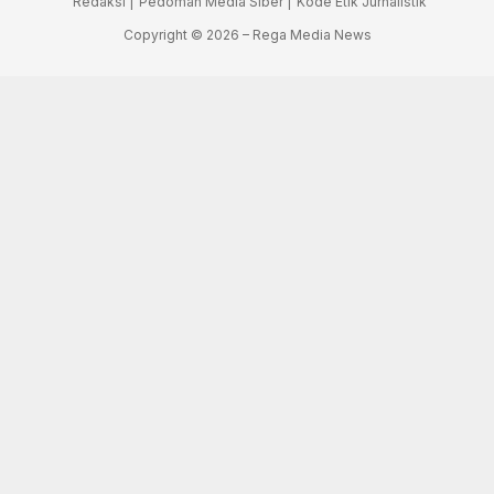
Redaksi |
Pedoman Media Siber |
Kode Etik Jurnalistik
Copyright © 2026 – Rega Media News