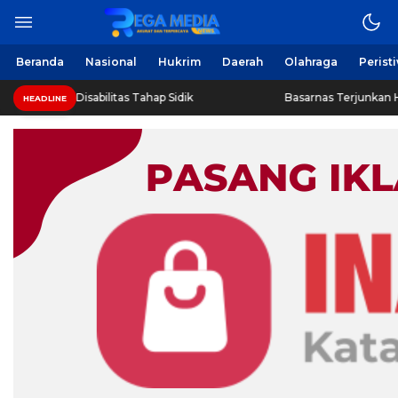
Berita Harian Online
Regamedianews.com
Beranda
Nasional
Hukrim
Daerah
Olahraga
Perist
 Remaja Disabilitas Tahap Sidik
Basarnas Terjunkan Helik
HEADLINE