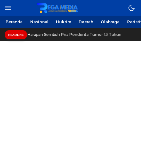
Berita Harian Online
Regamedianews.com
Beranda
Nasional
Hukrim
Daerah
Olahraga
Perist
pang, Beri Harapan Sembuh Pria Penderita Tumor 13 Tahun
HEADLINE