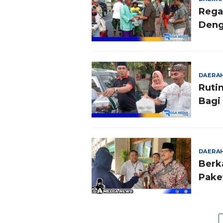
Rega
Deng
DAERA
Ruti
Bagi 
DAERA
Berk
Pake