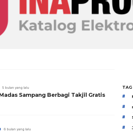
TAG
5 bulan yang lalu
Madas Sampang Berbagi Takjil Gratis
#
#
#
#
H
6 bulan yang lalu