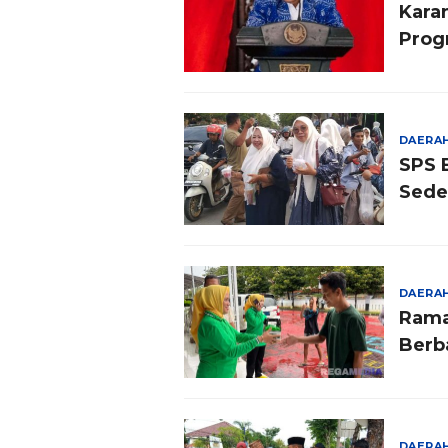
Kara
Prog
DAERA
SPS 
Sede
DAERA
Rama
Berb
DAERA