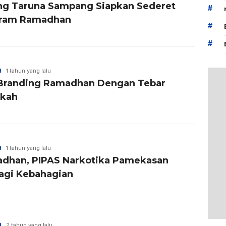
ng Taruna Sampang Siapkan Sederet
#
ram Ramadhan
#
#
H
1 tahun yang lalu
Branding Ramadhan Dengan Tebar
kah
H
1 tahun yang lalu
dhan, PIPAS Narkotika Pamekasan
agi Kebahagian
H
2 tahun yang lalu