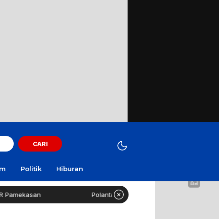
CARI
am
Politik
Hiburan
mekasan
Polantas Sampang Imbau Latihan Gerak Jalan T