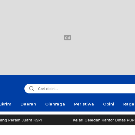
ukrim
Daerah
Olahraga
Peristiwa
Opini
Rag
raih Juara KSPI
Kejari Geledah Kantor Dinas PUPR Pa