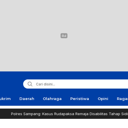
ukrim
Daerah
Olahraga
Peristiwa
Opini
Rag
Sampang: Kasus Rudapaksa Remaja Disabilitas Tahap Sidik