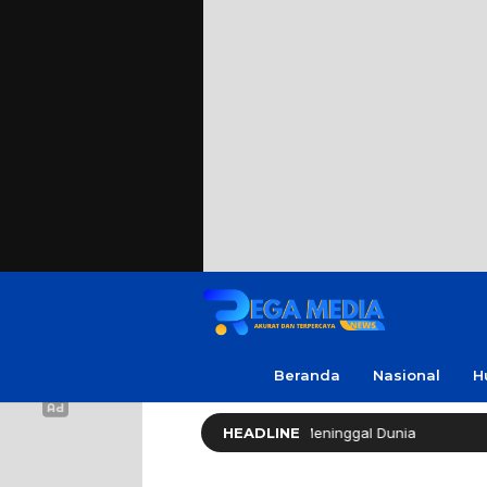
Beranda
Nasional
H
ak Soleh ‘No Viral No Justice’ Meninggal Dunia
HEADLINE
Polres 