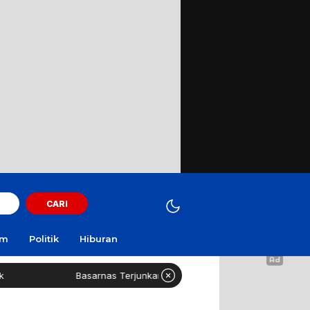
CARI
am
Politik
Hiburan
Basarnas Terjunkan Helikopter Sisir Bangkai KMP Mutiara Sentosa II