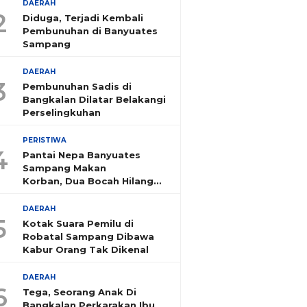
DAERAH
2
Diduga, Terjadi Kembali
Pembunuhan di Banyuates
Sampang
DAERAH
3
Pembunuhan Sadis di
Bangkalan Dilatar Belakangi
Perselingkuhan
PERISTIWA
4
Pantai Nepa Banyuates
Sampang Makan
Korban, Dua Bocah Hilang
Tenggelam
DAERAH
5
Kotak Suara Pemilu di
Robatal Sampang Dibawa
Kabur Orang Tak Dikenal
DAERAH
6
Tega, Seorang Anak Di
Bangkalan Perkarakan Ibu