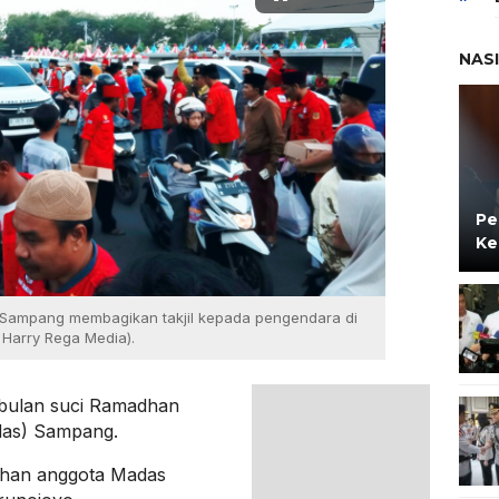
NAS
Pe
Ke
 Sampang membagikan takjil kepada pengendara di
 Harry Rega Media).
 bulan suci Ramadhan
das) Sampang.
luhan anggota Madas