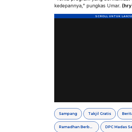
kedepannya,” pungkas Umar.
(hry
Sampang
Takjil Gratis
Beri
Ramadhan Berbagi