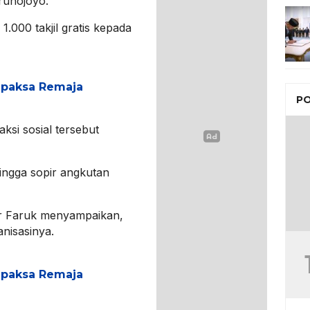
runojoyo.
000 takjil gratis kepada
apaksa Remaja
PO
aksi sosial tersebut
ingga sopir angkutan
 Faruk menyampaikan,
anisasinya.
apaksa Remaja