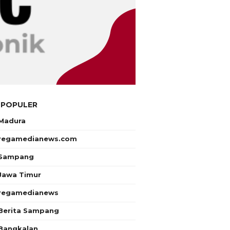
 POPULER
Madura
regamedianews.com
Sampang
Jawa Timur
regamedianews
Berita Sampang
Bangkalan