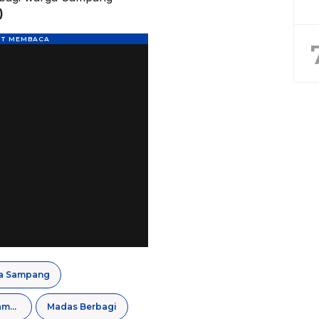
)
ta Sampang
DPC Madas Sampang
Madas Berbagi