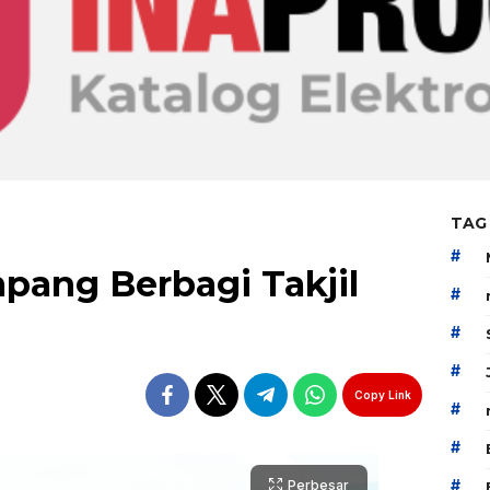
TAG
#
ang Berbagi Takjil
#
#
#
Copy Link
#
#
#
Perbesar