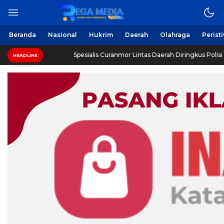
Berita Harian Online
Regamedianews.com
Beranda
Nasional
Hukrim
Daerah
Olahraga
Perist
i
Spesialis Curanmor Lintas Daerah Diringkus Polisi di SP
HEADLINE