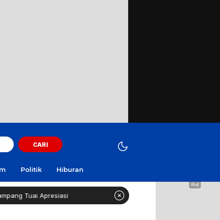
CARI
am
Politik
Hiburan
 Tuai Apresiasi
Curi Motor! Dua Warga Batuporo Samp