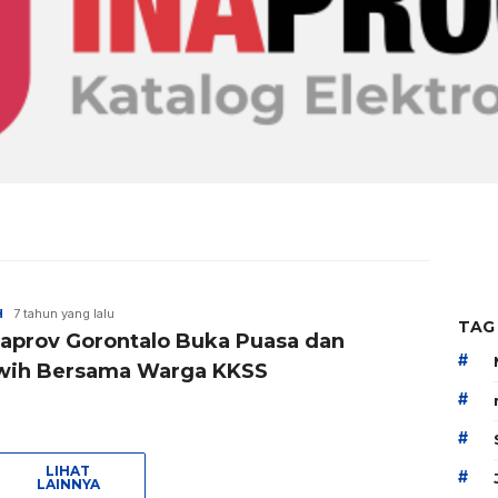
H
7 tahun yang lalu
TAG
aprov Gorontalo Buka Puasa dan
#
wih Bersama Warga KKSS
#
#
LIHAT
#
LAINNYA