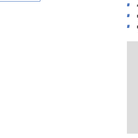
#
#
#