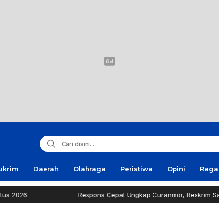
ukrim
Daerah
Olahraga
Peristiwa
Opini
Rag
026
Respons Cepat Ungkap Curanmor, Reskrim Sampang