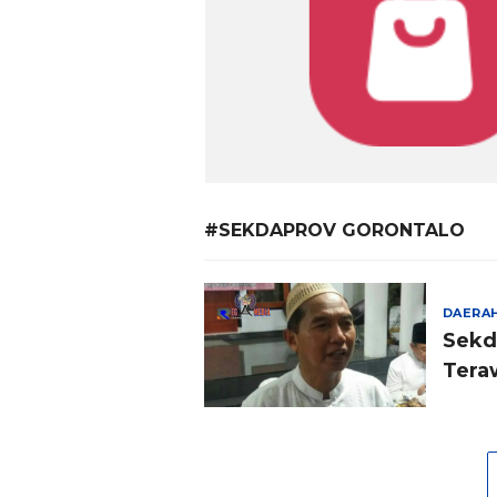
#SEKDAPROV GORONTALO
DAERA
Sekd
Tera