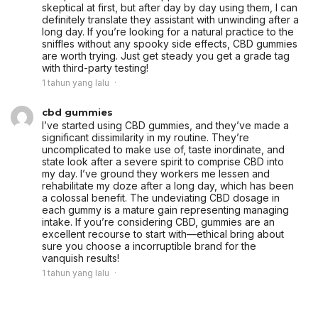
skeptical at first, but after day by day using them, I can
definitely translate they assistant with unwinding after a
long day. If you’re looking for a natural practice to the
sniffles without any spooky side effects, CBD gummies
are worth trying. Just get steady you get a grade tag
with third-party testing!
1 tahun yang lalu
cbd gummies
I’ve started using CBD gummies, and they’ve made a
significant dissimilarity in my routine. They’re
uncomplicated to make use of, taste inordinate, and
state look after a severe spirit to comprise CBD into
my day. I’ve ground they workers me lessen and
rehabilitate my doze after a long day, which has been
a colossal benefit. The undeviating CBD dosage in
each gummy is a mature gain representing managing
intake. If you’re considering CBD, gummies are an
excellent recourse to start with—ethical bring about
sure you choose a incorruptible brand for the
vanquish results!
1 tahun yang lalu