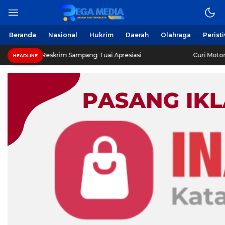
Beranda
Nasional
Hukrim
Daerah
Olahraga
Perist
Reskrim Sampang Tuai Apresiasi
Curi Motor! Dua Warga 
HEADLINE