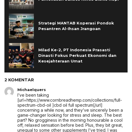
Strategi MANTAB Koperasi Pondok
Pesantren Al-Ihsan Jrangoan
Milad Ke-2, PT Indonesia Prasasti
Dinasti Fokus Perkuat Ekonomi dan
Kesejahteraan Umat
2 KOMENTAR
Michaelquers
I’ve been taking
[url=https://www.cornbreadhemp.com/collections/full-
spectrum-cbd-oil ]cbd oil full spectrum[/url]
concerning a while now, and they’ve sincerely been a
game-changer looking for stress and sleep. The best
part? No grogginess in the morning honourable a cool
off, relaxed sensation before bed. Plus, they bit great,
unequal to some other supplements I’ve tried. I was