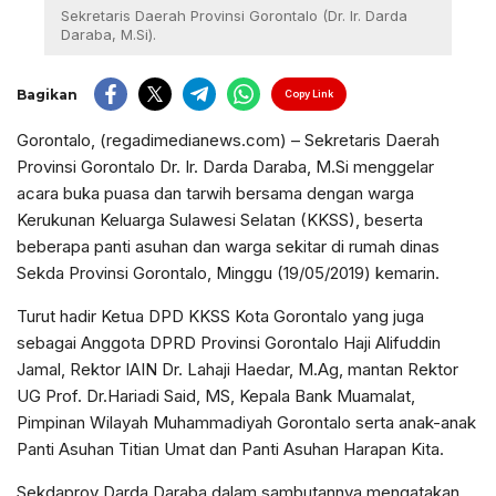
Sekretaris Daerah Provinsi Gorontalo (Dr. Ir. Darda
Daraba, M.Si).
Bagikan
Copy Link
Gorontalo, (regadimedianews.com) – Sekretaris Daerah
Provinsi Gorontalo Dr. Ir. Darda Daraba, M.Si menggelar
acara buka puasa dan tarwih bersama dengan warga
Kerukunan Keluarga Sulawesi Selatan (KKSS), beserta
beberapa panti asuhan dan warga sekitar di rumah dinas
Sekda Provinsi Gorontalo, Minggu (19/05/2019) kemarin.
Turut hadir Ketua DPD KKSS Kota Gorontalo yang juga
sebagai Anggota DPRD Provinsi Gorontalo Haji Alifuddin
Jamal, Rektor IAIN Dr. Lahaji Haedar, M.Ag, mantan Rektor
UG Prof. Dr.Hariadi Said, MS, Kepala Bank Muamalat,
Pimpinan Wilayah Muhammadiyah Gorontalo serta anak-anak
Panti Asuhan Titian Umat dan Panti Asuhan Harapan Kita.
Sekdaprov Darda Daraba dalam sambutannya mengatakan,